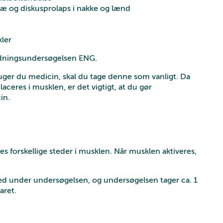
næ og diskusprolaps i nakke og lænd
ler
edningsundersøgelsen ENG.
uger du medicin, skal du tage denne som vanligt. Da
ceres i musklen, er det vigtigt, at du gør
in.
s forskellige steder i musklen. Når musklen aktiveres,
ed under undersøgelsen, og undersøgelsen tager ca. 1
aret.