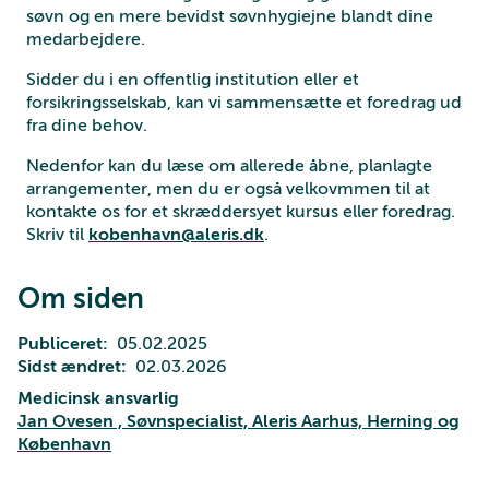
søvn og en mere bevidst søvnhygiejne blandt dine
medarbejdere.
Sidder du i en offentlig institution eller et
forsikringsselskab, kan vi sammensætte et foredrag ud
fra dine behov.
Nedenfor kan du læse om allerede åbne, planlagte
arrangementer, men du er også velkovmmen til at
kontakte os for et skræddersyet kursus eller foredrag.
Skriv til
kobenhavn@aleris.dk
.
Om siden
Publiceret
05.02.2025
Sidst ændret
02.03.2026
Medicinsk ansvarlig
Jan Ovesen , Søvnspecialist, Aleris Aarhus, Herning og
København