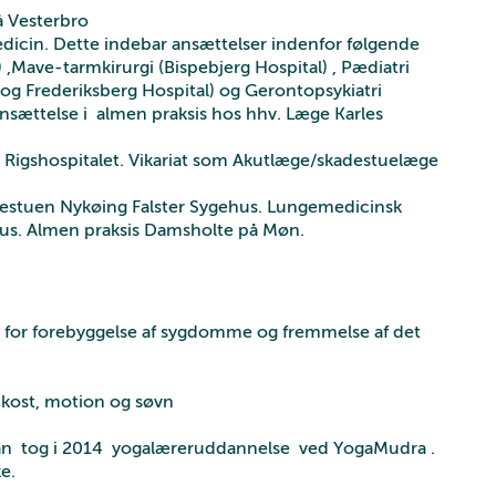
å Vesterbro
icin. Dette indebar ansættelser indenfor følgende
 ,Mave-tarmkirurgi (Bispebjerg Hospital) , Pædiatri
 og Frederiksberg Hospital) og Gerontopsykiatri
 ansættelse i almen praksis hos hhv. Læge Karles
igshospitalet. Vikariat som Akutlæge/skadestuelæge
estuen Nykøing Falster Sygehus. Lungemedicinsk
hus. Almen praksis Damsholte på Møn.
e for forebyggelse af sygdomme og fremmelse af det
r kost, motion og søvn
 han tog i 2014 yogalæreruddannelse ved YogaMudra .
e.