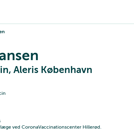
en
Hansen
in, Aleris København
cin
s
erlæge ved CoronaVaccinationscenter Hillerød.