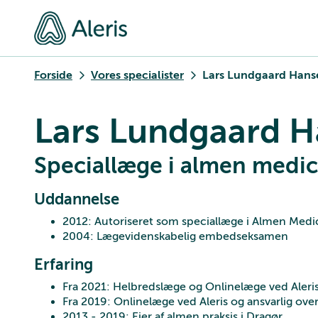
Forside
Vores specialister
Lars Lundgaard Hans
Lars Lundgaard 
Speciallæge i almen medic
Uddannelse
2012: Autoriseret som speciallæge i Almen Medi
2004: Lægevidenskabelig embedseksamen
Erfaring
Fra 2021: Helbredslæge og Onlinelæge ved Aleri
Fra 2019: Onlinelæge ved Aleris og ansvarlig ov
2013 - 2019: Ejer af almen praksis i Dragør.