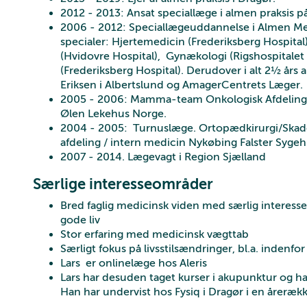
2012 - 2013: Ansat speciallæge i almen praksis p
2006 - 2012: Speciallægeuddannelse i Almen Med
specialer: Hjertemedicin (Frederiksberg Hospital)
(Hvidovre Hospital), Gynækologi (Rigshospitalet
(Frederiksberg Hospital). Derudover i alt 2½ års
Eriksen i Albertslund og AmagerCentrets Læger.
2005 - 2006: Mamma-team Onkologisk Afdeling R
Ølen Lekehus Norge.
2004 - 2005: Turnuslæge. Ortopædkirurgi/Skad
afdeling / intern medicin Nykøbing Falster Syge
2007 - 2014. Lægevagt i Region Sjælland
Særlige interesseområder
Bred faglig medicinsk viden med særlig interess
gode liv
Stor erfaring med medicinsk vægttab
Særligt fokus på livsstilsændringer, bl.a. indenfo
Lars er onlinelæge hos Aleris
Lars har desuden taget kurser i akupunktur og
Han har undervist hos Fysiq i Dragør i en årerækk