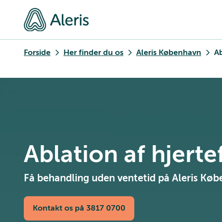
Forside
Her finder du os
Aleris København
Ab
Ablation af hjerte
Få behandling uden ventetid på Aleris Kø
Kontakt os på 3817 0700