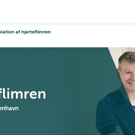
lation af hjerteflimren
flimren
benhavn