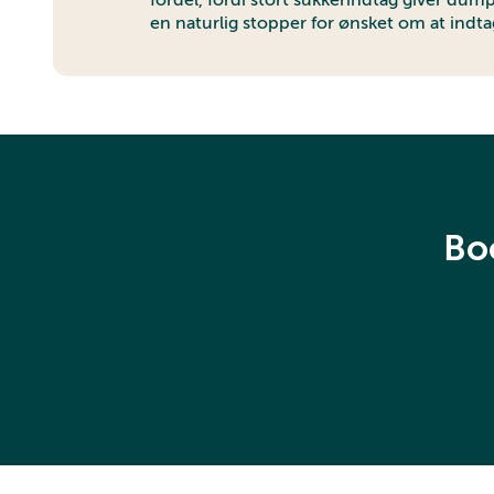
fordel, fordi stort sukkerindtag giver dum
en naturlig stopper for ønsket om at indt
Boo