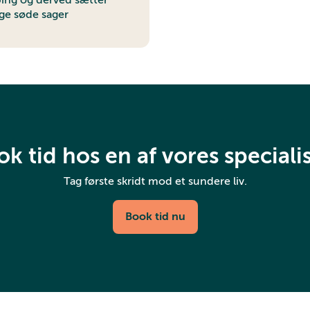
ping og derved sætter
age søde sager
k tid hos en af vores speciali
Tag første skridt mod et sundere liv.
Book tid nu