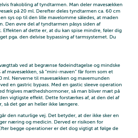
elvis frakobling af tyndtarmen. Man deler mavesækken
vesæk på 20 ml. Derefter deles tyndtarmen ca. 60 cm
en sys op til den lille mavelomme således, at maden
n. Den øvre del af tyndtarmen påsys siden af
ffekten af dette er, at du kan spise mindre, føler dig
et pga. den delvise bypassing af tarmsystemet. Du
et vægttab ved at begrænse fødeindtagelse og mindske
5 % af mavesækken, så “mini-maven” får form som et
200 ml. Nerverne til mavesækken og mavemunden
ed en gastric bypass. Med en gastic sleeve operation
ed frigives mæthedshormoner, så man bliver mæt på
den vigtigste effekt. Dette forstærkes af, at den del af
så det gør an heller ikke længere.
år den naturlige vej. Det betyder, at der ikke sker en
er næring og medicin. Derved er risikoen for
fter begge operationer er det dog vigtigt at følge de