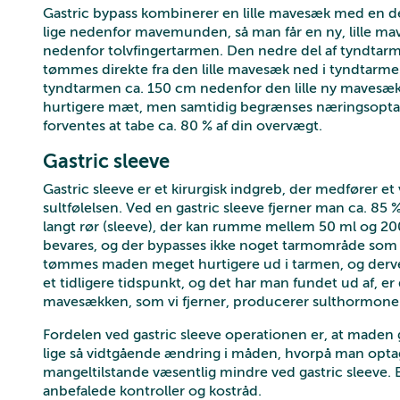
Gastric bypass kombinerer en lille mavesæk med en d
lige nedenfor mavemunden, så man får en ny, lille ma
nedenfor tolvfingertarmen. Den nedre del af tyndtarm
tømmes direkte fra den lille mavesæk ned i tyndtarme
tyndtarmen ca. 150 cm nedenfor den lille ny mavesæk. E
hurtigere mæt, men samtidig begrænses næringsoptag
forventes at tabe ca. 80 % af din overvægt.
Gastric sleeve
Gastric sleeve er et kirurgisk indgreb, der medfører 
sultfølelsen. Ved en gastric sleeve fjerner man ca. 8
langt rør (sleeve), der kan rumme mellem 50 ml og 
bevares, og der bypasses ikke noget tarmområde som v
tømmes maden meget hurtigere ud i tarmen, og derv
et tidligere tidspunkt, og det har man fundet ud af, er 
mavesækken, som vi fjerner, producerer sulthormoner, 
Fordelen ved gastric sleeve operationen er, at maden g
lige så vidtgående ændring i måden, hvorpå man optag
mangeltilstande væsentlig mindre ved gastric sleeve. E
anbefalede kontroller og kostråd.