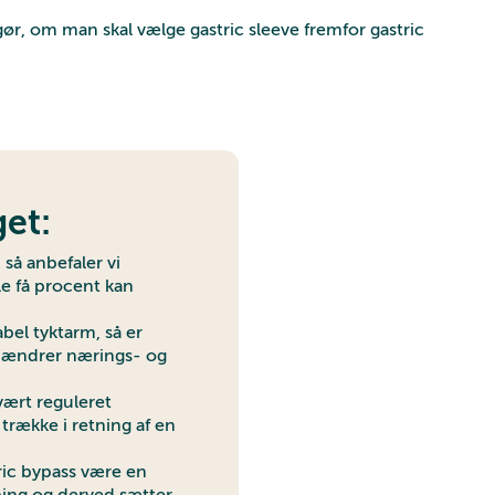
ør, om man skal vælge gastric sleeve fremfor gastric
get:
 så anbefaler vi
le få procent kan
abel tyktarm, så er
ke ændrer nærings- og
vært reguleret
 trække i retning af en
ric bypass være en