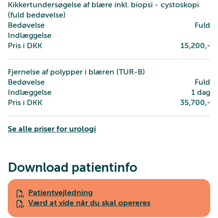
Kikkertundersøgelse af blære inkl. biopsi - cystoskopi
(fuld bedøvelse)
Bedøvelse
Fuld
Indlæggelse
Pris i DKK
15,200
,-
Fjernelse af polypper i blæren (TUR-B)
Bedøvelse
Fuld
Indlæggelse
1 dag
Pris i DKK
35,700
,-
Se alle priser for urologi
Download patientinfo
Patientvejledning
Værd at vide når du skal opereres