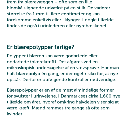
frem fra blærevæggen – ofte som en lille
blomkålslignende udvækst på en stilk. De varierer i
størrelse fra 1 mm til flere centimeter og kan
forekomme enkeltvis eller i klynger. I nogle tilfælde
findes de også i urinlederen eller nyrebækkenet.
Er blærepolypper farlige?
Polypper i blæren kan være godartede eller
ondartede (blærekræft). Det afgøres ved en
mikroskopisk undersøgelse af en vævsprøve. Har man
haft blærepolyp én gang, er der øget risiko for, at nye
opstår. Derfor er opfølgende kontroller nødvendige.
Blærepolypper er en af de mest almindelige former
for svulster i urinvejene. I Danmark ses cirka 1.600 nye
tilfælde om året, hvoraf omkring halvdelen viser sig at
være kræft. Mænd rammes tre gange så ofte som
kvinder.