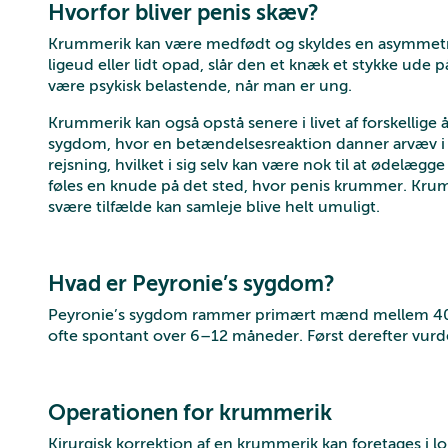
Hvorfor bliver penis skæv?
Krummerik kan være medfødt og skyldes en asymmetrisk
ligeud eller lidt opad, slår den et knæk et stykke ude på
være psykisk belastende, når man er ung.
Krummerik kan også opstå senere i livet af forskellige 
sygdom, hvor en betændelsesreaktion danner arvæv i
rejsning, hvilket i sig selv kan være nok til at ødelægg
føles en knude på det sted, hvor penis krummer. Krum
svære tilfælde kan samleje blive helt umuligt.
Hvad er Peyronie’s sygdom?
Peyronie’s sygdom rammer primært mænd mellem 40 og
ofte spontant over 6–12 måneder. Først derefter vurde
Operationen for krummerik
Kirurgisk korrektion af en krummerik kan foretages i lok