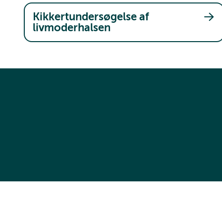
Kikkertundersøgelse af
livmoderhalsen