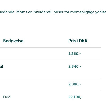
vejledende. Moms er inkluderet i priser for momspligtige ydelse
Bedøvelse
Pris i DKK
1,860
,-
af
2,840
,-
2,080
,-
Fuld
22,100
,-