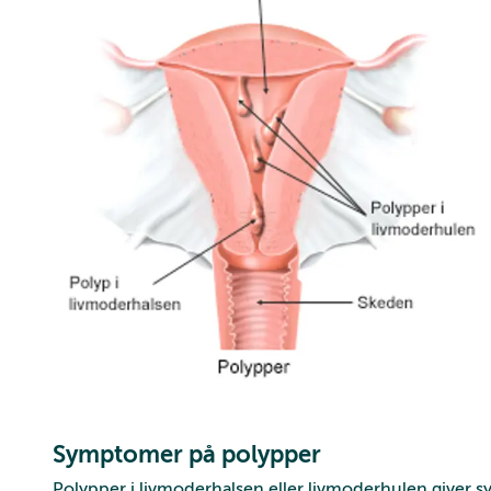
Symptomer på polypper
Polypper i livmoderhalsen eller livmoderhulen giver s