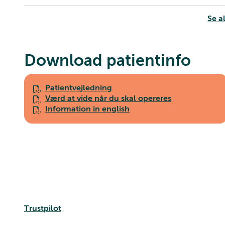
Se al
Download patientinfo
Patientvejledning
Værd at vide når du skal opereres
Information in english
Trustpilot