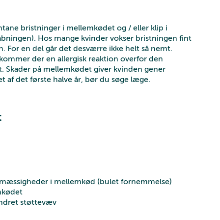
tane bristninger i mellemkødet og / eller klip i
ingen). Hos mange kvinder vokser bristningen fint
n. For en del går det desværre ikke helt så nemt.
kommer der en allergisk reaktion overfor den
t. Skader på mellemkødet giver kvinden gener
t af det første halve år, bør du søge læge.
t
gelmæssigheder i mellemkød (bulet fornemmelse)
mkødet
ændret støttevæv