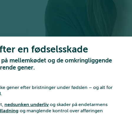
efter en fødselsskade
er på mellemkødet og de omkringliggende
arende gener.
e gener efter bristninger under fødslen – og alt for
.
t,
nedsunken underliv
og skader på endetarmens
ndladning
og manglende kontrol over afføringen