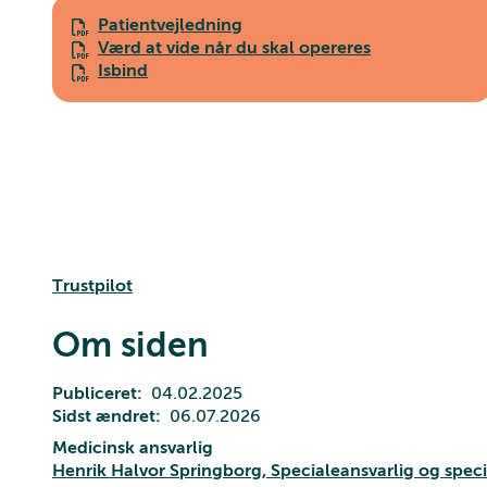
Patientvejledning
Værd at vide når du skal opereres
Isbind
Trustpilot
Om siden
Publiceret
04.02.2025
Sidst ændret
06.07.2026
Medicinsk ansvarlig
Henrik Halvor Springborg, Specialeansvarlig og spec