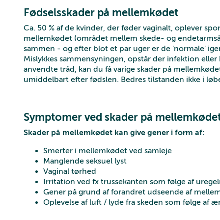
Fødselsskader på mellemkødet
Ca. 50 % af de kvinder, der føder vaginalt, oplever spon
mellemkødet (området mellem skede- og endetarmsåbn
sammen - og efter blot et par uger er de 'normale' ige
Mislykkes sammensyningen, opstår der infektion eller 
anvendte tråd, kan du få varige skader på mellemkøde
umiddelbart efter fødslen. Bedres tilstanden ikke i løbe
Symptomer ved skader på mellemkøde
Skader på mellemkødet kan give gener i form af:
Smerter i mellemkødet ved samleje
Manglende seksuel lyst
Vaginal tørhed
Irritation ved fx trussekanten som følge af ure
Gener på grund af forandret udseende af melle
Oplevelse af luft / lyde fra skeden som følge af 