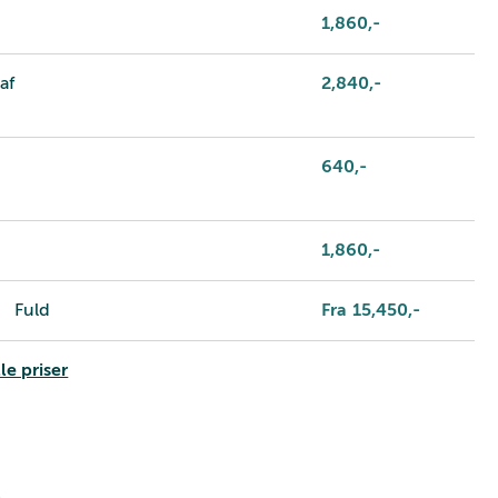
1,860
,-
af
2,840
,-
640
,-
1,860
,-
Fuld
Fra
15,450
,-
le priser