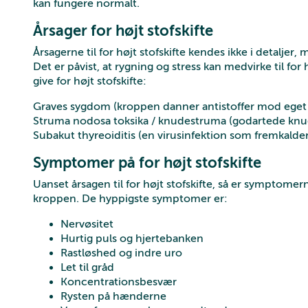
kan fungere normalt.
Årsager for højt stofskifte
Årsagerne til for højt stofskifte kendes ikke i detaljer
Det er påvist, at rygning og stress kan medvirke til f
give for højt stofskifte:
Graves sygdom (kroppen danner antistoffer mod eget
Struma nodosa toksika / knudestruma (godartede knude
Subakut thyreoiditis (en virusinfektion som fremkalder 
Symptomer på for højt stofskifte
Uanset årsagen til for højt stofskifte, så er symptomer
kroppen. De hyppigste symptomer er:
Nervøsitet
Hurtig puls og hjertebanken
Rastløshed og indre uro
Let til gråd
Koncentrationsbesvær
Rysten på hænderne