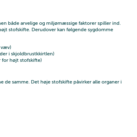
, men både arvelige og miljømæssige faktorer spiller ind.
or højt stofskifte. Derudover kan følgende sygdomme
 væv)
r i skjoldbrustkkirtlen)
for højt stofskifte)
ne de samme. Det høje stofskifte påvirker alle organer i