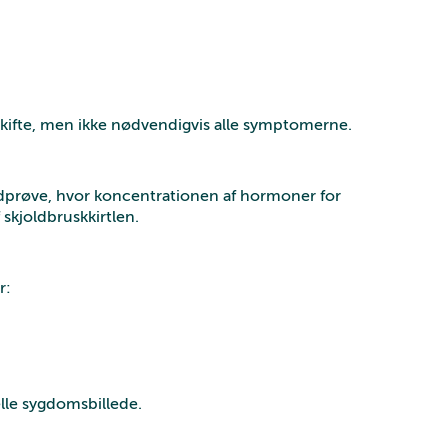
fskifte, men ikke nødvendigvis alle symptomerne.
odprøve, hvor koncentrationen af hormoner for
 skjoldbruskkirtlen.
r:
lle sygdomsbillede.