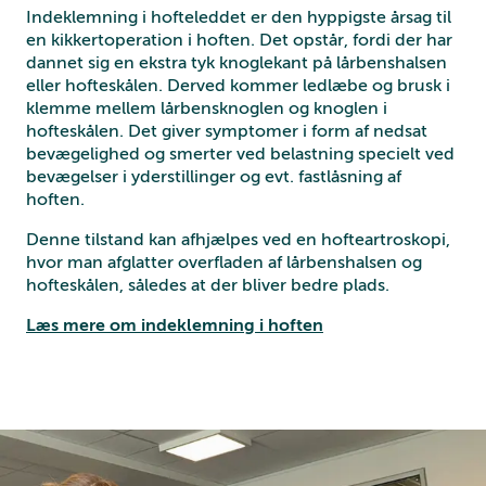
Indeklemning i hofteleddet er den hyppigste årsag til
en kikkertoperation i hoften. Det opstår, fordi der har
dannet sig en ekstra tyk knoglekant på lårbenshalsen
eller hofteskålen. Derved kommer ledlæbe og brusk i
klemme mellem lårbensknoglen og knoglen i
hofteskålen. Det giver symptomer i form af nedsat
bevægelighed og smerter ved belastning specielt ved
bevægelser i yderstillinger og evt. fastlåsning af
hoften.
Denne tilstand kan afhjælpes ved en hofteartroskopi,
hvor man afglatter overfladen af lårbenshalsen og
hofteskålen, således at der bliver bedre plads.
Læs mere om indeklemning i hoften