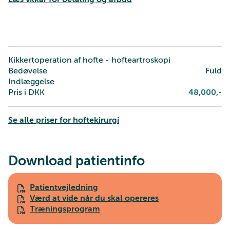
Kikkertoperation af hofte - hofteartroskopi
Bedøvelse
Fuld
Indlæggelse
Pris i DKK
48,000
,-
Se alle priser for hoftekirurgi
Download patientinfo
Patientvejledning
Værd at vide når du skal opereres
Træningsprogram