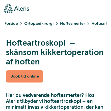
Forside
Ortopædkirurgi
Hoftesmerter
Hofteartr
Hofteartroskopi –
skånsom kikkertoperation
af hoften
Book tid online
Har du vedvarende hoftesmerter? Hos
Aleris tilbyder vi hofteartroskopi – en
minimalt invasiv kikkertoperation, der kan